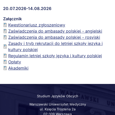
20.07.2026-14.08.2026
Załącznik
Kwestionariusz zgłoszeniowy
Zaświadczenia do ambasady polskiej - angielski
Zaświadczenia do ambasady polskiej - rosyjski
Zasady i tryb rekrutacji do letniej szkoły języka i
kultury polskiej
Regulamin letniej szkoły języka i kultury polskiej
Opłaty
Akademiki
Studium Języków Obcych
Warszawski Uniwersytet Medyczny
ul. Księcia Trojdena 2a
02-109 Warszawa