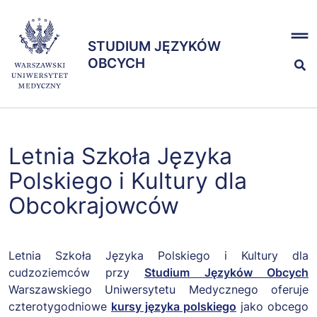
Przejdź
x
do
STUDIUM JĘZYKÓW
treści
STUDIUM JĘZYKÓW
OBCYCH
OBCYCH
Kształcenie
Letnia Szkoła Języka
Egzaminy
Polskiego i Kultury dla
Obcokrajowców
Zespół
Letnia Szkoła Języka Polskiego i Kultury dla
cudzoziemców przy
Studium Języków Obcych
Warszawskiego Uniwersytetu Medycznego oferuje
czterotygodniowe
kursy języka polskiego
jako obcego