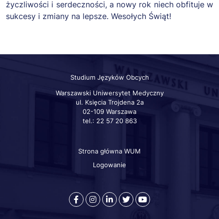
życzliwości i serdeczności, a nowy rok niech obfituje w
sukcesy i zmiany na lepsze. Wesołych Świąt!
Studium Języków Obcych
Warszawski Uniwersytet Medyczny
ul. Księcia Trojdena 2a
02-109 Warszawa
tel.: 22 57 20 863
Strona główna WUM
Szybkie
linki
Logowanie
otworzy
otworzy
otworzy
otworzy
otworzy
się
się
się
się
się