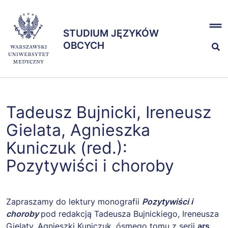
Przejdź
x
do
STUDIUM JĘZYKÓW
treści
STUDIUM JĘZYKÓW
OBCYCH
OBCYCH
Kształcenie
Tadeusz Bujnicki, Ireneusz
Egzaminy
Gielata, Agnieszka
Kuniczuk (red.):
Zespół
Pozytywiści i choroby
Zapraszamy do lektury monografii
Pozytywiści i
choroby
pod redakcją Tadeusza Bujnickiego, Ireneusza
Gielaty, Agnieszki Kuniczuk, ósmego tomu z serii
ars