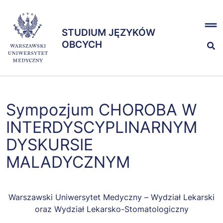
Przejdź
x
do
STUDIUM JĘZYKÓW
treści
STUDIUM JĘZYKÓW
OBCYCH
OBCYCH
Kształcenie
Sympozjum CHOROBA W
Egzaminy
INTERDYSCYPLINARNYM
DYSKURSIE
Zespół
MALADYCZNYM
Warszawski Uniwersytet Medyczny – Wydział Lekarski
oraz Wydział Lekarsko-Stomatologiczny