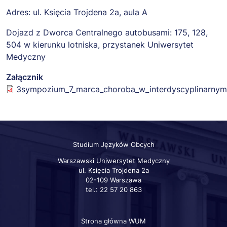
Adres: ul. Księcia Trojdena 2a, aula A
Dojazd z Dworca Centralnego autobusami: 175, 128,
504 w kierunku lotniska, przystanek Uniwersytet
Medyczny
Załącznik
3sympozium_7_marca_choroba_w_interdyscyplinarnym
Studium Języków Obcych
Warszawski Uniwersytet Medyczny
ul. Księcia Trojdena 2a
02-109 Warszawa
tel.: 22 57 20 863
Strona główna WUM
Szybkie