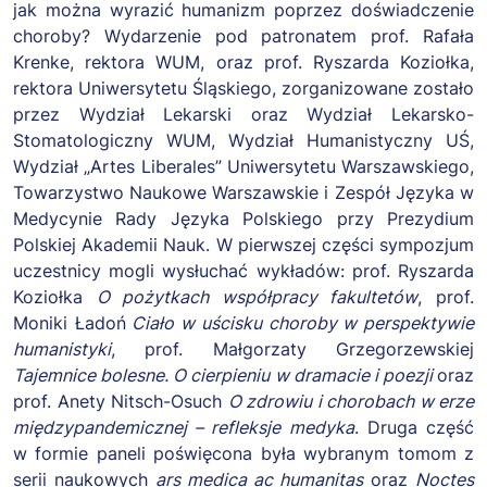
jak można wyrazić humanizm poprzez doświadczenie
choroby? Wydarzenie pod patronatem prof. Rafała
Krenke, rektora WUM, oraz prof. Ryszarda Koziołka,
rektora Uniwersytetu Śląskiego, zorganizowane zostało
przez Wydział Lekarski oraz Wydział Lekarsko-
Stomatologiczny WUM, Wydział Humanistyczny UŚ,
Wydział „Artes Liberales” Uniwersytetu Warszawskiego,
Towarzystwo Naukowe Warszawskie i Zespół Języka w
Medycynie Rady Języka Polskiego przy Prezydium
Polskiej Akademii Nauk. W pierwszej części sympozjum
uczestnicy mogli wysłuchać wykładów: prof. Ryszarda
Koziołka
O pożytkach współpracy fakultetów
, prof.
Moniki Ładoń
Ciało w uścisku choroby w perspektywie
humanistyki
, prof. Małgorzaty Grzegorzewskiej
Tajemnice bolesne. O cierpieniu w dramacie i poezji
oraz
prof. Anety Nitsch-Osuch
O zdrowiu i chorobach w erze
międzypandemicznej – refleksje medyka
. Druga część
w formie paneli poświęcona była wybranym tomom z
serii naukowych
ars medica ac humanitas
oraz
Noctes