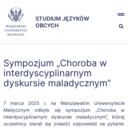
Przejdź
x
do
STUDIUM JĘZYKÓW
treści
STUDIUM JĘZYKÓW
OBCYCH
OBCYCH
Kształcenie
Sympozjum „Choroba w
Egzaminy
interdyscyplinarnym
dyskursie maladycznym”
Zespół
7 marca 2025 r. na Warszawskim Uniwersytecie
Medycznym odbyło się sympozjum „Choroba w
interdyscyplinarnym dyskursie maladycznym”, której
uczestnicy starali się znaleźć odpowiedź na pytanie: