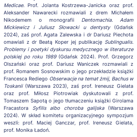
Medicae
. Prof. Jolanta Kostrzewa-Janicka oraz prof.
Aleksander Nawarecki rozmawiali z drem Michałem
Nikodemem o monografii
Dentomachia. Adam
Mickiewicz i Juliusz Słowacki u dentysty
(Gdańsk
2024), zaś prof. Agata Zalewska i dr Dariusz Piechota
omawiali z dr Beatą Koper jej publikację
Sublingualis.
Problemy i poetyki dyskursu medycznego w literaturze
polskiej po roku 1989
(Gdańsk 2024). Prof. Grzegorz
Olszański oraz prof. Dariusz Waniczek rozmawiali z
prof. Romanem Sosnowskim o jego przekładzie książki
Francesca Rediego
Obserwacje na temat żmij
,
Bachus w
Toskanii
(Warszawa 2023), zaś prof. Ireneusz Gielata
oraz prof. Miłosz Piotrowiak dyskutowali z prof.
Tomaszem Sapotą o jego tłumaczeniu książki Girolama
Fracastora
Syfilis albo choroba galijska
(Warszawa
2024). W skład komitetu organizacyjnego sympozjum
weszli: prof. Maciej Ganczar, prof. Ireneusz Gielata,
prof. Monika Ładoń.