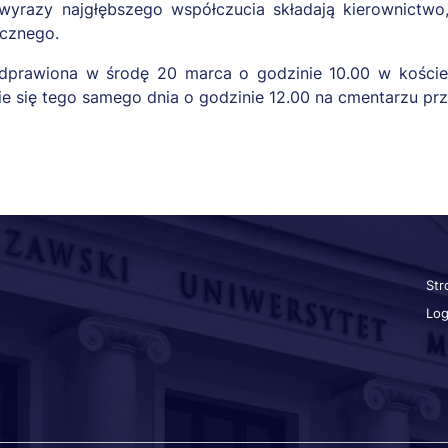
 wyrazy najgłębszego współczucia składają kierownictwo
cznego.
odprawiona w środę 20 marca o godzinie 10.00 w koście
się tego samego dnia o godzinie 12.00 na cmentarzu przy
St
Sz
lin
Lo