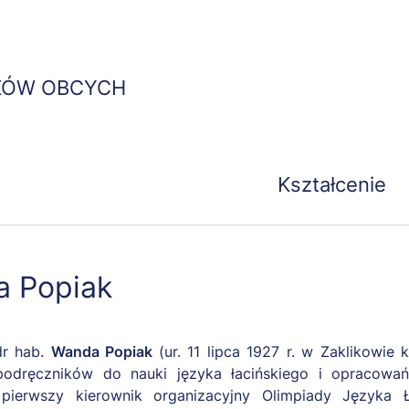
Przejdź
do
treści
KÓW OBCYCH
Kształcenie
a Popiak
dr hab.
Wanda Popiak
(ur. 11 lipca 1927 r. w Zaklikowie 
podręczników do nauki języka łacińskiego i opracowań z
i pierwszy kierownik organizacyjny Olimpiady Języka 