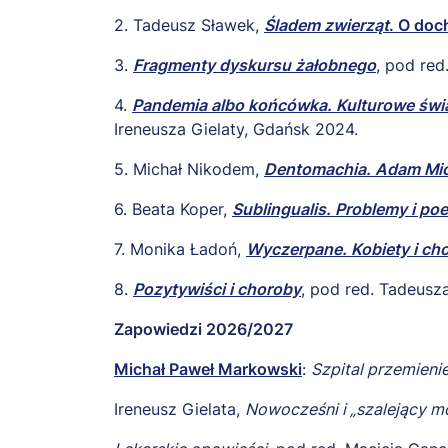
2. Tadeusz Sławek,
Śladem zwierząt
. O doc
3.
Fragmenty dyskursu żałobnego
, pod red
4.
Pandemia albo końcówka. Kulturowe świ
Ireneusza Gielaty, Gdańsk 2024.
5. Michał Nikodem,
Dentomachia. Adam Mick
6. Beata Koper,
Sublingualis. Problemy i po
7. Monika Ładoń,
Wyczerpane. Kobiety i ch
8.
Pozytywiści i choroby
, pod red. Tadeusza
Zapowiedzi 2026/2027
Michał Paweł Markowski
:
Szpital przemienie
Ireneusz Gielata,
Nowocześni i „szalejący m