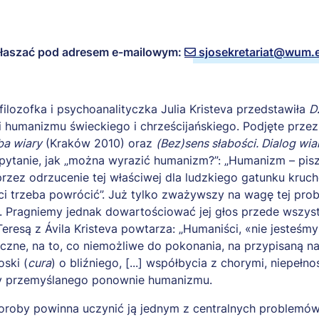
zgłaszać pod adresem e-mailowym:
sjosekretariat@wum.e
lozofka i psychoanalityczka Julia Kristeva przedstawiła
D
i humanizmu świeckiego i chrześcijańskiego. Podjęte prz
ba wiary
(Kraków 2010) oraz
(Bez)sens słabości. Dialog wia
 pytanie, jak „można wyrazić humanizm?”: „Humanizm – pisze
zez odrzucenie tej właściwej dla ludzkiego gatunku kruchoś
ci trzeba powrócić”. Już tylko zważywszy na wagę tej prob
na. Pragniemy jednak dowartościować jej głos przede wszys
resą z Ávila Kristeva powtarza: „Humaniści, «nie jesteśmy 
czne, na to, co niemożliwe do pokonania, na przypisaną na
oski (
cura
) o bliźniego, [...] współbycia z chorymi, niepeł
lary przemyślanego ponownie humanizmu.
oby powinna uczynić ją jednym z centralnych problemów 