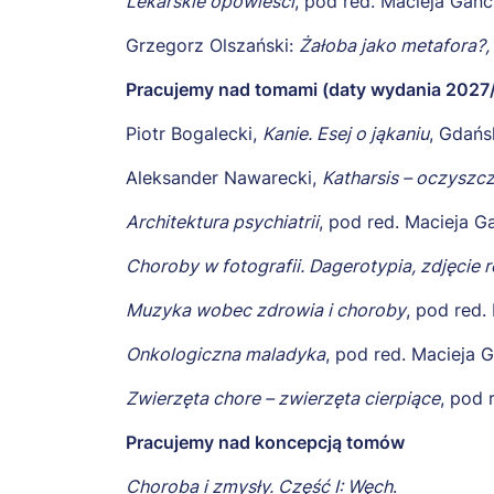
Lekarskie opowieści
, pod red. Macieja Gan
Grzegorz Olszański:
Żałoba jako metafora?,
Pracujemy nad tomami (daty wydania 2027
Piotr Bogalecki,
Kanie. Esej o jąkaniu
, Gdańs
Aleksander Nawarecki,
Katharsis – oczyszc
Architektura psychiatrii
, pod red. Macieja G
Choroby w fotografii. Dagerotypia, zdjęcie 
Muzyka wobec zdrowia i choroby
, pod red.
Onkologiczna maladyka
, pod red. Macieja 
Zwierzęta chore – zwierzęta cierpiące
, pod 
Pracujemy nad koncepcją tomów
Choroba i zmysły. Część I: Węch
.