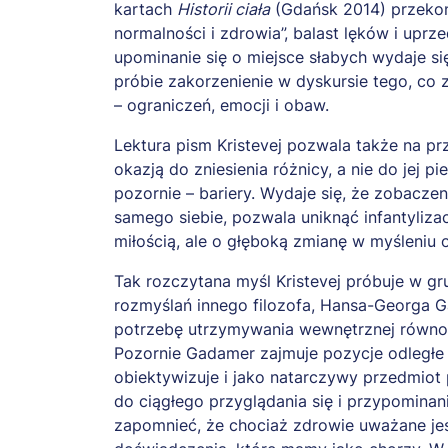
kartach
Historii ciała
(Gdańsk 2014) przekony
normalności i zdrowia”, balast lęków i uprz
upominanie się o miejsce słabych wydaje 
próbie zakorzenienie w dyskursie tego, co 
– ograniczeń, emocji i obaw.
Lektura pism Kristevej pozwala także na p
okazją do zniesienia różnicy, a nie do jej 
pozornie – bariery. Wydaje się, że zobacze
samego siebie, pozwala uniknąć infantyliza
miłością, ale o głęboką zmianę w myśleniu
Tak rozczytana myśl Kristevej próbuje w g
rozmyślań innego filozofa, Hansa-Georga 
potrzebę utrzymywania wewnętrznej równowa
Pozornie Gadamer zajmuje pozycje odległe o
obiektywizuje i jako natarczywy przedmiot
do ciągłego przyglądania się i przypomina
zapomnieć, że chociaż zdrowie uważane jest