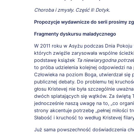
Choroba i zmysły. Część II: Dotyk
.
Propozycje wydawnicze do serii prosimy 
Fragmenty dyskursu maladycznego
W 2011 roku w Asyżu podczas Dnia Pokoju fi
których zwięźle zarysowała wspólne ścieżk
podstawę książek
Ta niewiarygodna potrze
to próba udzielenia kolejnej odpowiedzi na
Człowieka na poziom Boga, utwierdzał się pr
publicznej debaty. Do problemu tej kruchoś
głosu Kristevej nie była szczególnie uważ
dwóch splatających się wątków. Za świętą Te
jednocześnie naszą uwagę na to, „co organi
strony akcentuje potrzebę „pełnej miłości tr
Słabość i kruchość to według Kristevej fi
Już sama powszechność doświadczenia chor