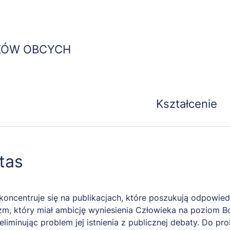
Przejdź
do
treści
KÓW OBCYCH
Kształcenie
tas
koncentruje się na publikacjach, które poszukują odpowie
, który miał ambicję wyniesienia Człowieka na poziom Bog
eliminując problem jej istnienia z publicznej debaty. Do p