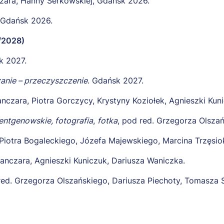
czara, Hanny Serkowskiej, Gdańsk 2026.
Gdańsk 2026.
/2028)
k 2027.
zanie – przeczyszczenie
. Gdańsk 2027.
anczara, Piotra Gorczycy, Krystyny Koziołek, Agnieszki Kun
rentgenowskie, fotografia
,
fotka
, pod red. Grzegorza Olsza
 Piotra Bogaleckiego, Józefa Majewskiego, Marcina Trzęsio
Ganczara, Agnieszki Kuniczuk, Dariusza Waniczka.
red. Grzegorza Olszańskiego, Dariusza Piechoty, Tomasza S