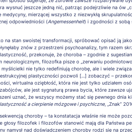
ten sposób sugeruje, że zdrowie zawsze rozpatrywane być
a wysnuć jeszcze jedną nić, patrząc podejrzliwie na ów 
e medycyny, mierzącej wszystko z niezwykłą skrupulatnośc
nej odpowiedniości (
Angemessenheit
) i zgodności z sobą
 na stan swoistej transformacji, spróbować opisać ją jak
łynęłaby znów z przestrzeni psychoanalizy, tym razem skr
lastyczność, przekonuje, że choroba – zgodnie z sugestia
m neurologicznym, filozofka pisze o „zerwaniu podmiotowości
yślicielki nie tylko redefiniują chorobę, ale i wiele zwią
 destrukcyjnej plastyczności pozwoli [...] zobaczyć – przek
mości, wirtualna oziębłość, która nie jest tylko udziałem 
h zabójców, ale jest sygnaturą prawa bycia, które zawsze
szeni uznać, że wszyscy możemy stać się pewnego dnia kim
lastyczność a cierpienie mózgowe i psychiczne
, „Znak” 2016
a konsekwencją choroby – ta konstatacja właśnie nie może p
e głosy filozofek i filozofów stanowić mają dla Państwa 
ny namysł nad doświadczeniem choroby rodzi się na przeci