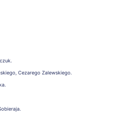
iczuk.
ńskiego, Cezarego Zalewskiego.
ka.
obieraja.