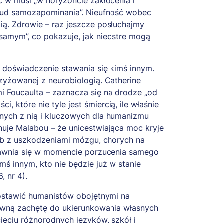
 w musi „w horyzoncie zakłócenia i
„cud samozapominania”. Nieufność wobec
ią. Zdrowie – raz jeszcze posłuchajmy
 samym”, co pokazuje, jak nieostre mogą
o doświadczenie stawania się kimś innym.
zyżowanej z neurobiologią. Catherine
mi Foucaulta – zaznacza się na drodze „od
, które nie tyle jest śmiercią, ile właśnie
zanych z nią i kluczowych dla humanizmu
onuje Malabou – że unicestwiająca moc kryje
osób z uszkodzeniami mózgu, chorych na
 ujawnia się w momencie porzucenia samego
ś innym, kto nie będzie już w stanie
, nr 4).
ozostawić humanistów obojętnymi na
pewną zachętę do ukierunkowania własnych
ęciu różnorodnych języków, szkół i