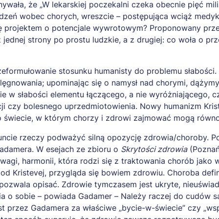
wała, że „W lekarskiej poczekalni czeka obecnie pięć mili
edzeń wobec chorych, wreszcie – postępująca wciąż medykal
się projektem o potencjale wywrotowym? Proponowany prze
z jednej strony po prostu ludzkie, a z drugiej: co woła o 
rzeformułowanie stosunku humanisty do problemu słabości
pielęgnowania; upominając się o namysł nad chorymi, dążymy
nie w słabości elementu łączącego, a nie wyróżniającego,
cji czy bolesnego uprzedmiotowienia. Nowy humanizm Krist
 o świecie, w którym chorzy i zdrowi zajmować mogą równ
runcie rzeczy podważyć silną opozycję zdrowia/choroby. 
Gadamera. W esejach ze zbioru o
Skrytości zdrowia
(Poznań
gi, harmonii, która rodzi się z traktowania chorób jako
d Kristevej, przygląda się bowiem zdrowiu. Choroba defini
 pozwala opisać. Zdrowie tymczasem jest ukryte, nieuświad
nia o sobie – powiada Gadamer – Należy raczej do cudów 
 przez Gadamera za właściwe „bycie-w-świecie” czy „współ