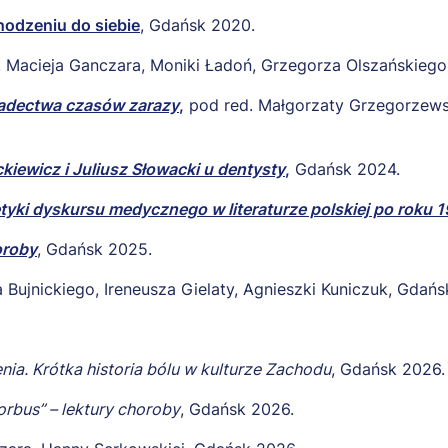
hodzeniu do siebie
, Gdańsk 2020.
. Macieja Ganczara, Moniki Ładoń, Grzegorza Olszańskiego
adectwa czasów zarazy
,
pod red. Małgorzaty Grzegorzewsk
iewicz i Juliusz Słowacki u dentysty
,
Gdańsk 2024.
etyki dyskursu medycznego w literaturze polskiej po roku 
oroby
, Gdańsk 2025.
 Bujnickiego, Ireneusza Gielaty, Agnieszki Kuniczuk, Gdańs
nia. Krótka historia bólu w kulturze Zachodu
, Gdańsk 2026.
orbus” – lektury choroby
, Gdańsk 2026.