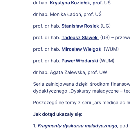
dr hab.
Krystyna Koziołek, prof.
UŚ
dr hab. Monika Ładoń, prof. UŚ
prof. dr hab.
Stanisław Rosiek
(UG)
prof. dr hab.
Tadeusz Sławek
(UŚ) – przew
prof. dr hab.
Mirosław Wielgoś
(WUM)
prof. dr hab.
Paweł Włodarski
(WUM)
dr hab. Agata Zalewska, prof. UW
Seria zainicjowana dzięki środkom finan
dydaktycznego „Dyskursy maladyczne – teori
Poszczególne tomy z serii „ars medica ac 
Jak dotąd ukazały się:
1.
Fragmenty dyskursu maladycznego
, pod