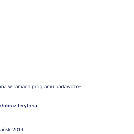
owana w ramach programu badawczo-
/obraz terytoria
.
dańsk 2019.