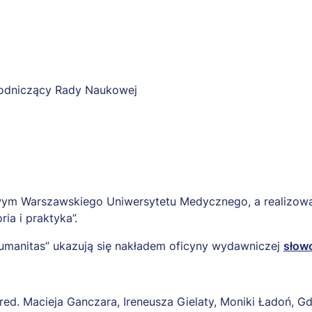
odniczący Rady Naukowej
sowym Warszawskiego Uniwersytetu Medycznego, a realiz
a i praktyka”.
humanitas” ukazują się nakładem oficyny wydawniczej
słowo
 red. Macieja Ganczara, Ireneusza Gielaty, Moniki Ładoń, G