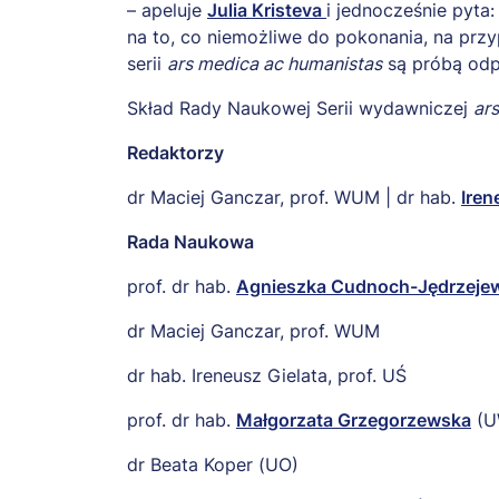
– apeluje
Julia Kristeva
i jednocześnie pyta:
na to, co niemożliwe do pokonania, na przyp
serii
ars medica ac humanistas
są próbą odpo
Skład Rady Naukowej Serii wydawniczej
ar
Redaktorzy
dr Maciej Ganczar, prof. WUM | dr hab.
Iren
Rada Naukowa
prof. dr hab.
Agnieszka Cudnoch-Jędrzeje
dr Maciej Ganczar, prof. WUM
dr hab. Ireneusz Gielata, prof. UŚ
prof. dr hab.
Małgorzata Grzegorzewska
(U
dr Beata Koper (UO)