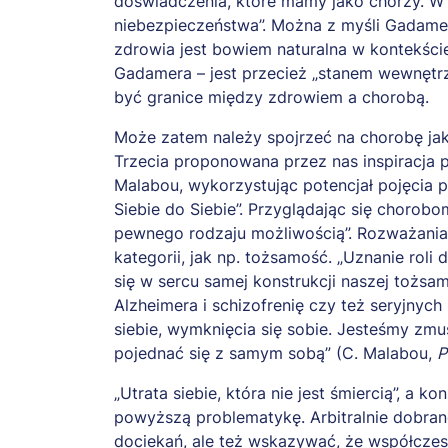
doświadczenia, które mamy jako chorzy. W 
niebezpieczeństwa”. Można z myśli Gadamer
zdrowia jest bowiem naturalna w kontekści
Gadamera – jest przecież „stanem wewnętrz
być granice między zdrowiem a chorobą.
Może zatem należy spojrzeć na chorobę jako
Trzecia proponowana przez nas inspiracja p
Malabou, wykorzystując potencjał pojęcia p
Siebie do Siebie”. Przyglądając się chorobo
pewnego rodzaju możliwością”. Rozważania m
kategorii, jak np. tożsamość. „Uznanie roli
się w sercu samej konstrukcji naszej tożsa
Alzheimera i schizofrenię czy też seryjnyc
siebie, wymknięcia się sobie. Jesteśmy zmu
pojednać się z samym sobą” (C. Malabou,
P
„Utrata siebie, która nie jest śmiercią”, 
powyższą problematykę. Arbitralnie dobran
dociekań, ale też wskazywać, że współczes