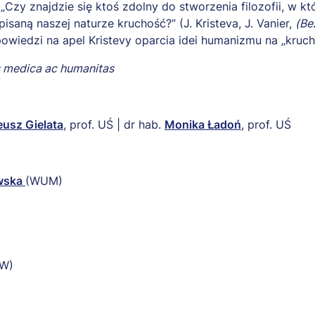
 „Czy znajdzie się ktoś zdolny do stworzenia filozofii, w kt
isaną naszej naturze kruchość?” (J. Kristeva, J. Vanier,
(Be
wiedzi na apel Kristevy oparcia idei humanizmu na „krucho
s medica ac humanitas
eusz Gielata
, prof. UŚ | dr hab.
Monika Ładoń
, prof. UŚ
wska
(WUM)
W)