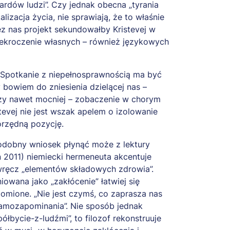
ardów ludzi”. Czy jednak obecna „tyrania
izacja życia, nie sprawiają, że to właśnie
z nas projekt sekundowałby Kristevej w
przekroczenie własnych – również językowych
. Spotkanie z niepełnosprawnością ma być
 bowiem do zniesienia dzielącej nas –
 czy nawet mocniej – zobaczenie w chorym
evej nie jest wszak apelem o izolowanie
orzędną pozycję.
Podobny wniosek płynąć może z lektury
 2011) niemiecki hermeneuta akcentuje
 wręcz „elementów składowych zdrowia”.
owana jako „zakłócenie” łatwiej się
omione. „Nie jest czymś, co zaprasza nas
samozapominania”. Nie sposób jednak
bycie-z-ludźmi”, to filozof rekonstruuje