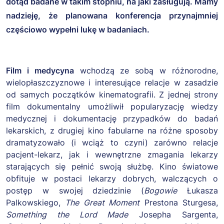
dotąd badane w takim stopniu, na jaki zasługują. Mamy
nadzieję, że planowana konferencja przynajmniej
częściowo wypełni lukę w badaniach.
Film i medycyna
wchodzą ze sobą w różnorodne,
wielopłaszczyznowe i interesujące relacje w zasadzie
od samych początków kinematografii. Z jednej strony
film dokumentalny umożliwił popularyzację wiedzy
medycznej i dokumentację przypadków do badań
lekarskich, z drugiej kino fabularne na różne sposoby
dramatyzowało (i wciąż to czyni) zarówno relacje
pacjent-lekarz, jak i wewnętrzne zmagania lekarzy
starających się pełnić swoją służbę. Kino światowe
obfituje w postaci lekarzy dobrych, walczących o
postęp w swojej dziedzinie (
Bogowie
Łukasza
Palkowskiego,
The Great Moment
Prestona Sturgesa,
Something the Lord Made
Josepha Sargenta,