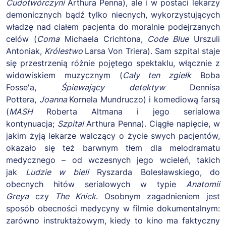
Cudotwórczyni
Arthura Penna), ale i w postaci lekarzy
demonicznych bądź tylko niecnych, wykorzystujących
władzę nad ciałem pacjenta do moralnie podejrzanych
celów (
Coma
Michaela Crichtona,
Code Blue
Urszuli
Antoniak,
Królestwo
Larsa Von Triera). Sam szpital staje
się przestrzenią różnie pojętego spektaklu, włącznie z
widowiskiem muzycznym (
Cały ten zgiełk
Boba
Fosse'a,
Śpiewający detektyw
Dennisa
Pottera,
Joanna
Kornela Mundruczo) i komediową farsą
(
MASH
Roberta Altmana i jego serialowa
kontynuacja;
Szpital
Arthura Penna). Ciągłe napięcie, w
jakim żyją lekarze walczący o życie swych pacjentów,
okazało się też barwnym tłem dla melodramatu
medycznego – od wczesnych jego wcieleń, takich
jak
Ludzie w bieli
Ryszarda Bolesławskiego, do
obecnych hitów serialowych w typie
Anatomii
Greya
czy
The Knick
. Osobnym zagadnieniem jest
sposób obecności medycyny w filmie dokumentalnym:
zarówno instruktażowym, kiedy to kino ma faktyczny