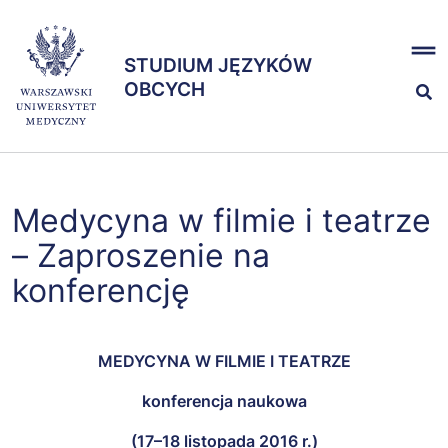
Przejdź
x
do
STUDIUM JĘZYKÓW
treści
STUDIUM JĘZYKÓW
OBCYCH
OBCYCH
Kształcenie
Medycyna w filmie i teatrze
Egzaminy
– Zaproszenie na
konferencję
Zespół
MEDYCYNA W FILMIE I TEATRZE
konferencja naukowa
(17–18 listopada 2016 r.)