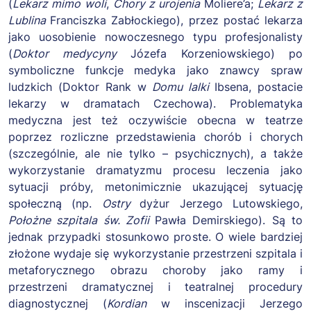
(
Lekarz mimo woli
,
Chory z urojenia
Moliere’a;
Lekarz z
Lublina
Franciszka Zabłockiego), przez postać lekarza
jako uosobienie nowoczesnego typu profesjonalisty
(
Doktor medycyny
Józefa Korzeniowskiego) po
symboliczne funkcje medyka jako znawcy spraw
ludzkich (Doktor Rank w
Domu lalki
Ibsena, postacie
lekarzy w dramatach Czechowa). Problematyka
medyczna jest też oczywiście obecna w teatrze
poprzez rozliczne przedstawienia chorób i chorych
(szczególnie, ale nie tylko – psychicznych), a także
wykorzystanie dramatyzmu procesu leczenia jako
sytuacji próby, metonimicznie ukazującej sytuację
społeczną (np.
Ostry
dyżur Jerzego Lutowskiego,
Położne szpitala św. Zofii
Pawła Demirskiego). Są to
jednak przypadki stosunkowo proste. O wiele bardziej
złożone wydaje się wykorzystanie przestrzeni szpitala i
metaforycznego obrazu choroby jako ramy i
przestrzeni dramatycznej i teatralnej procedury
diagnostycznej (
Kordian
w inscenizacji Jerzego