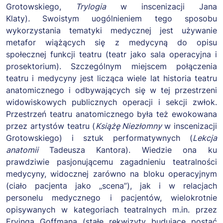
Grotowskiego,
Trylogia
w inscenizacji Jana
Klaty)
.
Swoistym uogólnieniem tego sposobu
wykorzystania tematyki medycznej jest używanie
metafor wiążących się z medycyną do opisu
społecznej funkcji teatru (teatr jako sala operacyjna i
prosektorium). Szczególnym miejscem połączenia
teatru i medycyny jest licząca wiele lat historia teatru
anatomicznego i odbywających się w tej przestrzeni
widowiskowych publicznych operacji i sekcji zwłok.
Przestrzeń teatru anatomicznego była też ewokowana
przez artystów teatru (
Książę Niezłomny
w inscenizacji
Grotowskiego) i sztuk performatywnych (
Lekcja
anatomii
Tadeusza Kantora). Wiedzie ona ku
prawdziwie pasjonującemu zagadnieniu teatralności
medycyny, widocznej zarówno na bloku operacyjnym
(ciało pacjenta jako „scena”), jak i w relacjach
personelu medycznego i pacjentów, wielokrotnie
opisywanych w kategoriach teatralnych m.in. przez
Ervinga Goffmana (stałe rekwizyty budujące postać