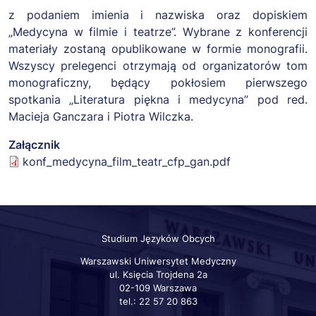
z podaniem imienia i nazwiska oraz dopiskiem
„Medycyna w filmie i teatrze”. Wybrane z konferencji
materiały zostaną opublikowane w formie monografii.
Wszyscy prelegenci otrzymają od organizatorów tom
monograficzny, będący pokłosiem pierwszego
spotkania „Literatura piękna i medycyna” pod red.
Macieja Ganczara i Piotra Wilczka.
Załącznik
konf_medycyna_film_teatr_cfp_gan.pdf
Studium Języków Obcych
Warszawski Uniwersytet Medyczny
ul. Księcia Trojdena 2a
02-109 Warszawa
tel.: 22 57 20 863