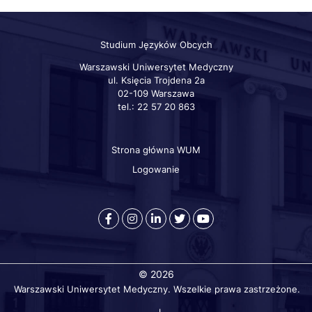
Studium Języków Obcych
Warszawski Uniwersytet Medyczny
ul. Księcia Trojdena 2a
02-109 Warszawa
tel.: 22 57 20 863
Strona główna WUM
Szybkie
linki
Logowanie
otworzy
otworzy
otworzy
otworzy
otworzy
się
się
się
się
się
w
w
w
w
w
nowej
nowej
nowej
nowej
nowej
© 2026
karcie
karcie
karcie
karcie
karcie
Warszawski Uniwersytet Medyczny. Wszelkie prawa zastrzeżone.
przeglądarki
przeglądarki
przeglądarki
przeglądarki
przeglądarki