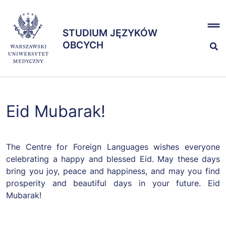
Przejdź
x
do
STUDIUM JĘZYKÓW
treści
STUDIUM JĘZYKÓW
OBCYCH
OBCYCH
Kształcenie
Eid Mubarak!
Egzaminy
The Centre for Foreign Languages wishes everyone
Zespół
celebrating a happy and blessed Eid. May these days
bring you joy, peace and happiness, and may you find
prosperity and beautiful days in your future. Eid
Mubarak!