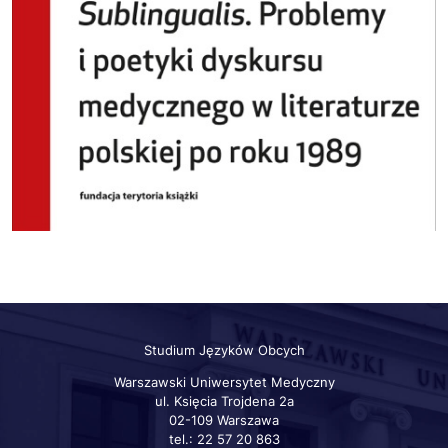
Studium Języków Obcych
Warszawski Uniwersytet Medyczny
ul. Księcia Trojdena 2a
02-109 Warszawa
tel.: 22 57 20 863