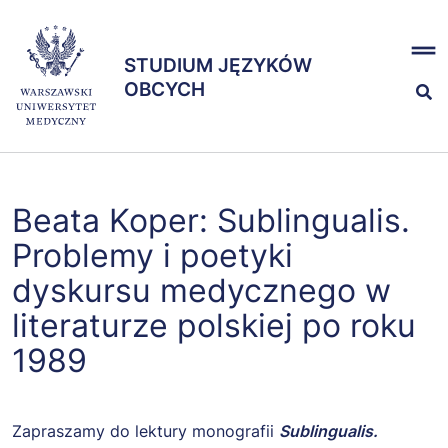
Przejdź
x
do
STUDIUM JĘZYKÓW
treści
STUDIUM JĘZYKÓW
OBCYCH
OBCYCH
Kształcenie
Beata Koper: Sublingualis.
Egzaminy
Problemy i poetyki
dyskursu medycznego w
Zespół
literaturze polskiej po roku
1989
Zapraszamy do lektury monografii
Sublingualis.